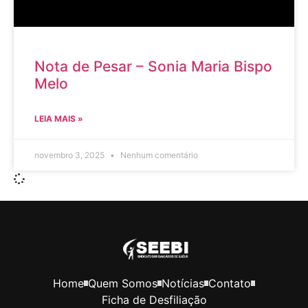
Nota de Pesar – Sonia Maria Bispo
Melo
LEIA MAIS »
novembro 3, 2025
Nenhum comentário
Home
Quem Somos
Notícias
Contato
Ficha de Desfiliação