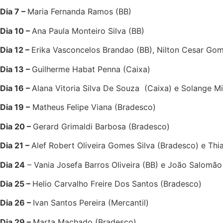
Dia 7 –
Maria Fernanda Ramos (BB)
Dia 10 –
Ana Paula Monteiro Silva (BB)
Dia 12 –
Erika Vasconcelos Brandao (BB), Nilton Cesar Gom
Dia 13 –
Guilherme Habat Penna (Caixa)
Dia 16 –
Alana Vitoria Silva De Souza (Caixa) e Solange Mi
Dia 19 –
Matheus Felipe Viana (Bradesco)
Dia 20 –
Gerard Grimaldi Barbosa (Bradesco)
Dia 21 –
Alef Robert Oliveira Gomes Silva (Bradesco) e Thi
Dia 24
– Vania Josefa Barros Oliveira (BB) e João Salomão
Dia 25 –
Helio Carvalho Freire Dos Santos (Bradesco)
Dia 26 –
Ivan Santos Pereira (Mercantil)
Dia 29 –
Marta Machado (Bradesco)