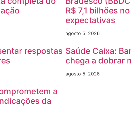
a completa do
Bradesco (BBDC4
iação
R$ 7,1 bilhões n
expectativas
agosto 5, 2026
sentar respostas
Saúde Caixa: Ba
res
chega a dobrar 
agosto 5, 2026
comprometem a
indicações da