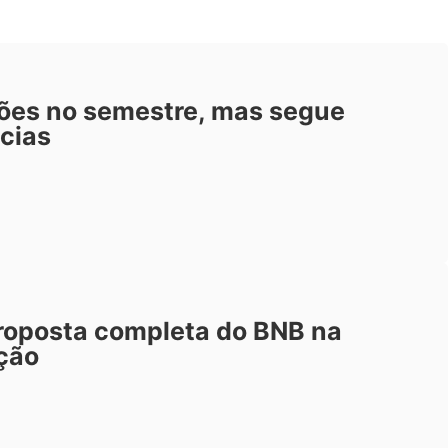
hões no semestre, mas segue
cias
roposta completa do BNB na
ção