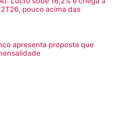
): Lucro sobe 16,2% e chega a
o 2T26, pouco acima das
nco apresenta proposta que
mensalidade