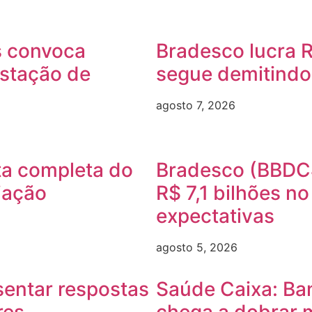
s convoca
Bradesco lucra R
estação de
segue demitindo
agosto 7, 2026
a completa do
Bradesco (BBDC4
iação
R$ 7,1 bilhões n
expectativas
agosto 5, 2026
sentar respostas
Saúde Caixa: Ba