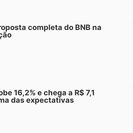
roposta completa do BNB na
ção
be 16,2% e chega a R$ 7,1
ima das expectativas