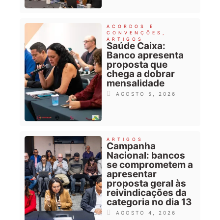
ACORDOS E
CONVENÇÕES
,
ARTIGOS
Saúde Caixa:
Banco apresenta
proposta que
chega a dobrar
mensalidade
AGOSTO 5, 2026
ARTIGOS
Campanha
Nacional: bancos
se comprometem a
apresentar
proposta geral às
reivindicações da
categoria no dia 13
AGOSTO 4, 2026