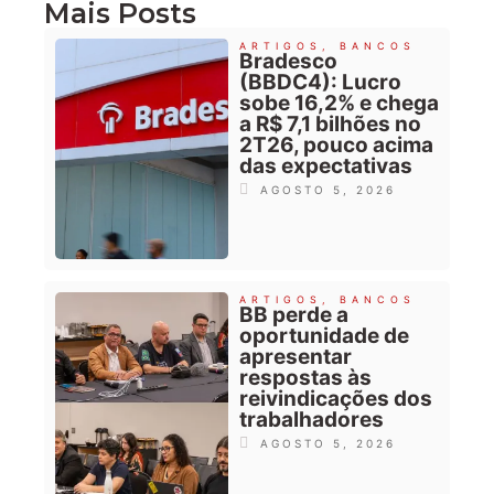
Mais Posts
ARTIGOS
,
BANCOS
Bradesco
(BBDC4): Lucro
sobe 16,2% e chega
a R$ 7,1 bilhões no
2T26, pouco acima
das expectativas
AGOSTO 5, 2026
ARTIGOS
,
BANCOS
BB perde a
oportunidade de
apresentar
respostas às
reivindicações dos
trabalhadores
AGOSTO 5, 2026