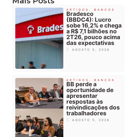
Mais Posts
ARTIGOS
,
BANCOS
Bradesco
(BBDC4): Lucro
sobe 16,2% e chega
a R$ 7,1 bilhões no
2T26, pouco acima
das expectativas
AGOSTO 5, 2026
ARTIGOS
,
BANCOS
BB perde a
oportunidade de
apresentar
respostas às
reivindicações dos
trabalhadores
AGOSTO 5, 2026