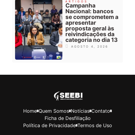
ARTIGOS
Campanha
Nacional: bancos
se comprometem a
apresentar
proposta geral às
reivindicações da
categoria no dia 13
AGOSTO 4, 2026
Home
Quem Somos
Notícias
Contato
Ficha de Desfiliação
Política de Privacidade
Termos de Uso