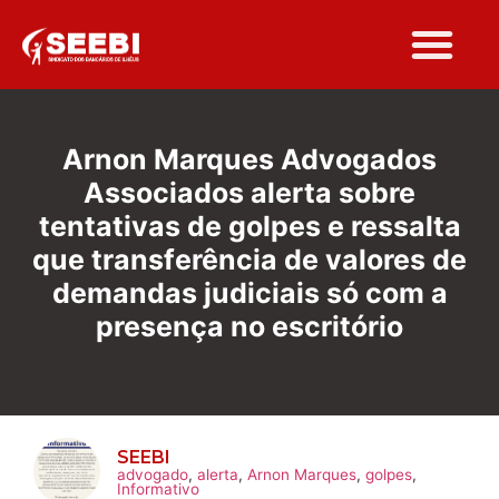
Folha Sindi
Arnon Marques Advogados
Associados alerta sobre
tentativas de golpes e ressalta
que transferência de valores de
demandas judiciais só com a
presença no escritório
SEEBI
advogado
,
alerta
,
Arnon Marques
,
golpes
,
Informativo