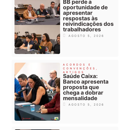
BB perde a
oportunidade de
apresentar
respostas às
reivindicações dos
trabalhadores
AGOSTO 5, 2026
ACORDOS E
CONVENÇÕES
,
ARTIGOS
Saúde Caixa:
Banco apresenta
proposta que
chega a dobrar
mensalidade
AGOSTO 5, 2026