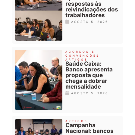
respostas às
reivindicações dos
trabalhadores
AGOSTO 5, 2026
ACORDOS E
CONVENÇÕES
,
ARTIGOS
Saúde Caixa:
Banco apresenta
proposta que
chega a dobrar
mensalidade
AGOSTO 5, 2026
ARTIGOS
Campanha
Nacional: bancos