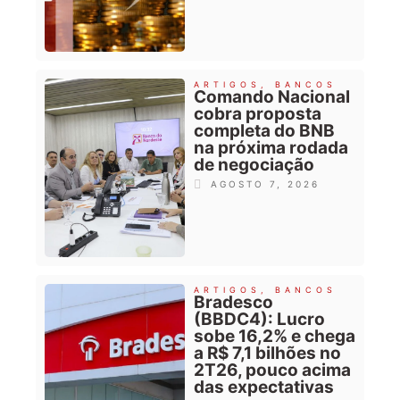
ARTIGOS
,
BANCOS
Comando Nacional
cobra proposta
completa do BNB
na próxima rodada
de negociação
AGOSTO 7, 2026
ARTIGOS
,
BANCOS
Bradesco
(BBDC4): Lucro
sobe 16,2% e chega
a R$ 7,1 bilhões no
2T26, pouco acima
das expectativas