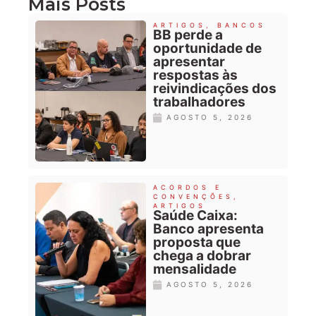
Mais Posts
ARTIGOS
,
BANCOS
BB perde a
oportunidade de
apresentar
respostas às
reivindicações dos
trabalhadores
AGOSTO 5, 2026
ACORDOS E
CONVENÇÕES
,
ARTIGOS
Saúde Caixa:
Banco apresenta
proposta que
chega a dobrar
mensalidade
AGOSTO 5, 2026