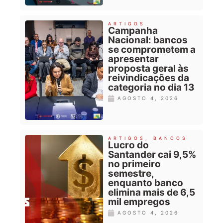
ARTIGOS
Campanha
Nacional: bancos
se comprometem a
apresentar
proposta geral às
reivindicações da
categoria no dia 13
AGOSTO 4, 2026
ARTIGOS
,
BANCOS
Lucro do
Santander cai 9,5%
no primeiro
semestre,
enquanto banco
elimina mais de 6,5
mil empregos
AGOSTO 4, 2026