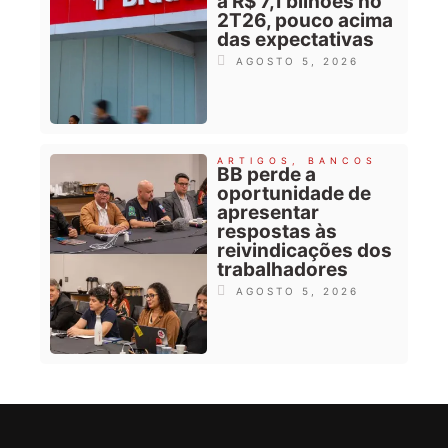
a R$ 7,1 bilhões no
2T26, pouco acima
das expectativas
AGOSTO 5, 2026
ARTIGOS
,
BANCOS
BB perde a
oportunidade de
apresentar
respostas às
reivindicações dos
trabalhadores
AGOSTO 5, 2026