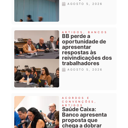
AGOSTO 5, 2026
ARTIGOS
,
BANCOS
BB perde a
oportunidade de
apresentar
respostas às
reivindicações dos
trabalhadores
AGOSTO 5, 2026
ACORDOS E
CONVENÇÕES
,
ARTIGOS
Saúde Caixa:
Banco apresenta
proposta que
chega a dobrar