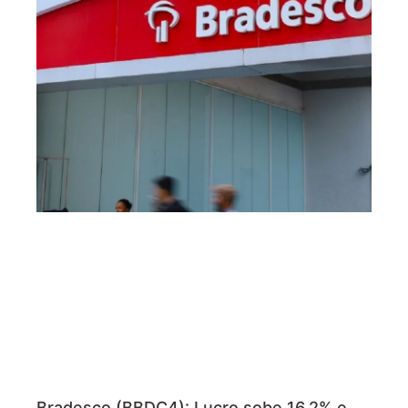
Bradesco (BBDC4): Lucro sobe 16,2% e