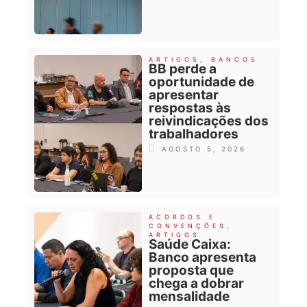
ARTIGOS
,
BANCOS
BB perde a
oportunidade de
apresentar
respostas às
reivindicações dos
trabalhadores
AGOSTO 5, 2026
ACORDOS E
CONVENÇÕES
,
ARTIGOS
Saúde Caixa:
Banco apresenta
proposta que
chega a dobrar
mensalidade