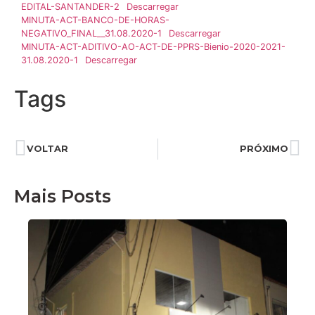
EDITAL-SANTANDER-2
Descarregar
MINUTA-ACT-BANCO-DE-HORAS-
NEGATIVO_FINAL__31.08.2020-1
Descarregar
MINUTA-ACT-ADITIVO-AO-ACT-DE-PPRS-Bienio-2020-2021-
31.08.2020-1
Descarregar
Tags
VOLTAR
PRÓXIMO
Mais Posts