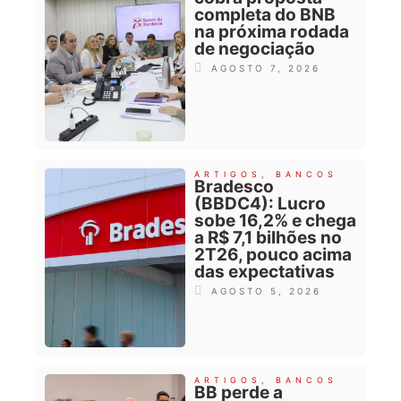
completa do BNB
na próxima rodada
de negociação
AGOSTO 7, 2026
ARTIGOS
,
BANCOS
Bradesco
(BBDC4): Lucro
sobe 16,2% e chega
a R$ 7,1 bilhões no
2T26, pouco acima
das expectativas
AGOSTO 5, 2026
ARTIGOS
,
BANCOS
BB perde a