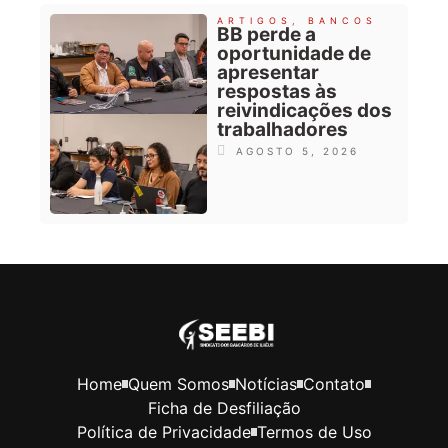
ARTIGOS
,
BANCOS
BB perde a
oportunidade de
apresentar
respostas às
reivindicações dos
trabalhadores
AGOSTO 5, 2026
Home
Quem Somos
Notícias
Contato
Ficha de Desfiliação
Política de Privacidade
Termos de Uso