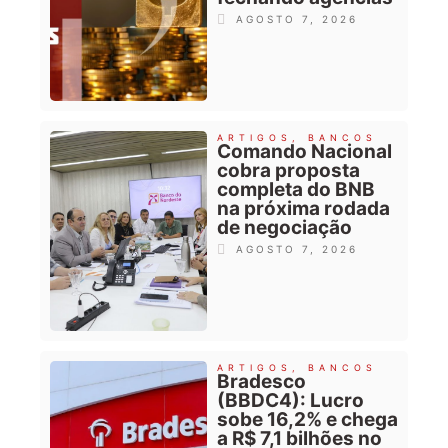
AGOSTO 7, 2026
ARTIGOS
,
BANCOS
Comando Nacional
cobra proposta
completa do BNB
na próxima rodada
de negociação
AGOSTO 7, 2026
ARTIGOS
,
BANCOS
Bradesco
(BBDC4): Lucro
sobe 16,2% e chega
a R$ 7,1 bilhões no