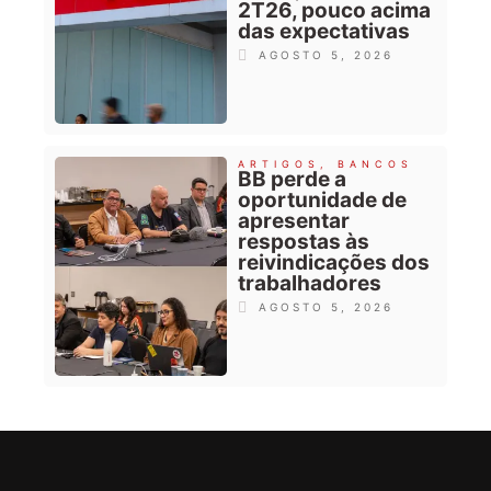
2T26, pouco acima
das expectativas
AGOSTO 5, 2026
ARTIGOS
,
BANCOS
BB perde a
oportunidade de
apresentar
respostas às
reivindicações dos
trabalhadores
AGOSTO 5, 2026