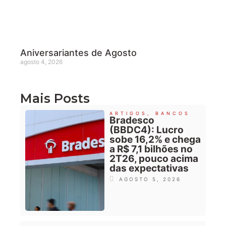
Aniversariantes de Agosto
agosto 4, 2026
Mais Posts
ARTIGOS
,
BANCOS
Bradesco
(BBDC4): Lucro
sobe 16,2% e chega
a R$ 7,1 bilhões no
2T26, pouco acima
das expectativas
AGOSTO 5, 2026