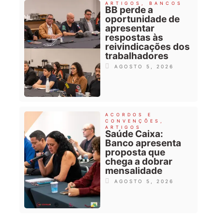
ARTIGOS
,
BANCOS
BB perde a
oportunidade de
apresentar
respostas às
reivindicações dos
trabalhadores
AGOSTO 5, 2026
ACORDOS E
CONVENÇÕES
,
ARTIGOS
Saúde Caixa:
Banco apresenta
proposta que
chega a dobrar
mensalidade
AGOSTO 5, 2026