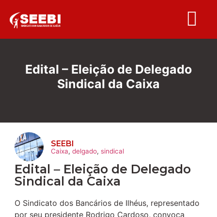
Folha S
Edital – Eleição de Delegado
Sindical da Caixa
SEEBI
Caixa
,
delgado
,
sindical
Edital – Eleição de Delegado
Sindical da Caixa
O Sindicato dos Bancários de Ilhéus, representado
por seu presidente Rodrigo Cardoso, convoca