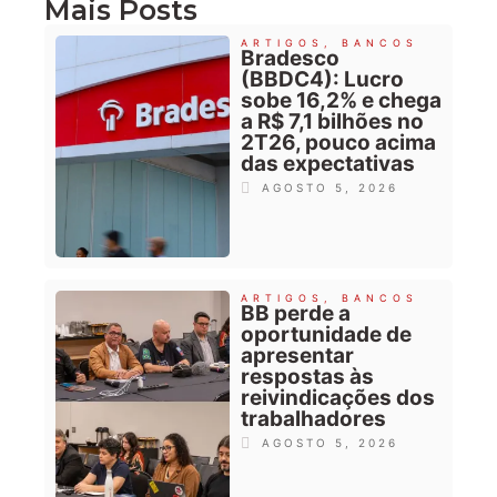
Mais Posts
ARTIGOS
,
BANCOS
Bradesco
(BBDC4): Lucro
sobe 16,2% e chega
a R$ 7,1 bilhões no
2T26, pouco acima
das expectativas
AGOSTO 5, 2026
ARTIGOS
,
BANCOS
BB perde a
oportunidade de
apresentar
respostas às
reivindicações dos
trabalhadores
AGOSTO 5, 2026