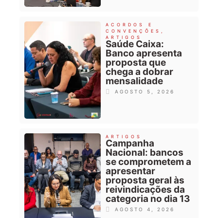
ACORDOS E
CONVENÇÕES
,
ARTIGOS
Saúde Caixa:
Banco apresenta
proposta que
chega a dobrar
mensalidade
AGOSTO 5, 2026
ARTIGOS
Campanha
Nacional: bancos
se comprometem a
apresentar
proposta geral às
reivindicações da
categoria no dia 13
AGOSTO 4, 2026