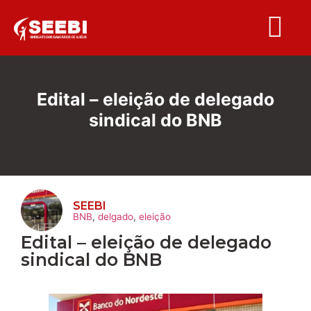
Folha S
Edital – eleição de delegado
sindical do BNB
SEEBI
BNB
,
delgado
,
eleição
Edital – eleição de delegado
sindical do BNB