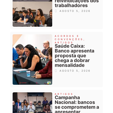
reivindicações dos
trabalhadores
AGOSTO 5, 2026
ACORDOS E
CONVENÇÕES
,
ARTIGOS
Saúde Caixa:
Banco apresenta
proposta que
chega a dobrar
mensalidade
AGOSTO 5, 2026
ARTIGOS
Campanha
Nacional: bancos
se comprometem a
apresentar