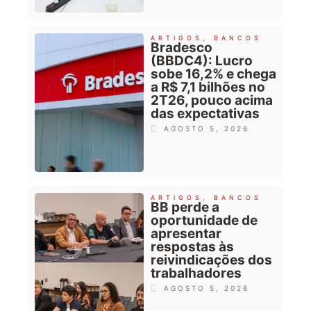
ARTIGOS
,
BANCOS
Bradesco
(BBDC4): Lucro
sobe 16,2% e chega
a R$ 7,1 bilhões no
2T26, pouco acima
das expectativas
AGOSTO 5, 2026
ARTIGOS
,
BANCOS
BB perde a
oportunidade de
apresentar
respostas às
reivindicações dos
trabalhadores
AGOSTO 5, 2026