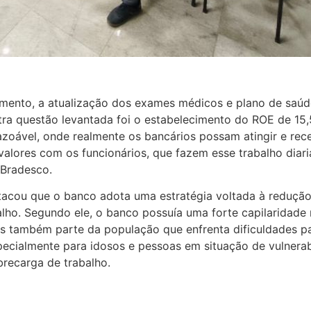
imento, a atualização dos exames médicos e plano de saú
utra questão levantada foi o estabelecimento do ROE de 
razoável, onde realmente os bancários possam atingir e re
 valores com os funcionários, que fazem esse trabalho dia
 Bradesco.
cou que o banco adota uma estratégia voltada à redução do
ho. Segundo ele, o banco possuía uma forte capilaridade n
s também parte da população que enfrenta dificuldades para
specialmente para idosos e pessoas em situação de vulnerab
brecarga de trabalho.