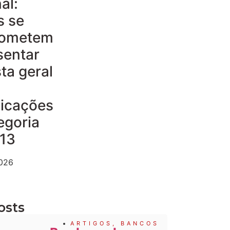
al:
s se
ometem
sentar
ta geral
dicações
egoria
 13
2026
osts
ARTIGOS
,
BANCOS