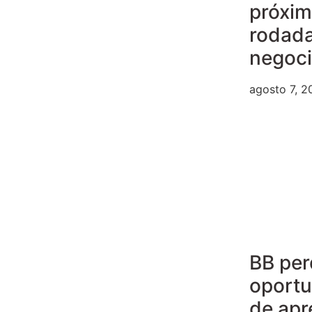
próxi
rodad
negoc
agosto 7, 2
BB per
oport
de apr