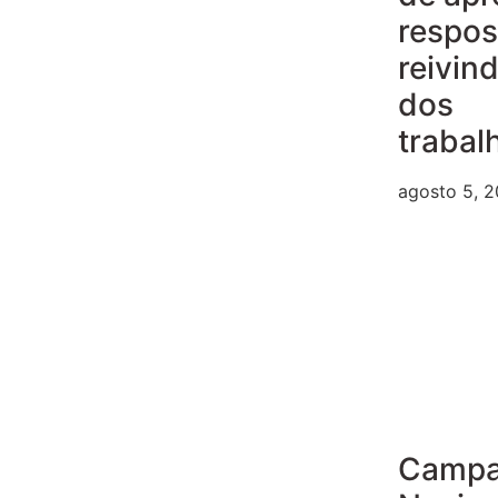
respos
reivin
dos
trabal
agosto 5, 
Camp