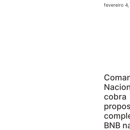
fevereiro 4
Coma
Nacion
cobra
propos
compl
BNB n