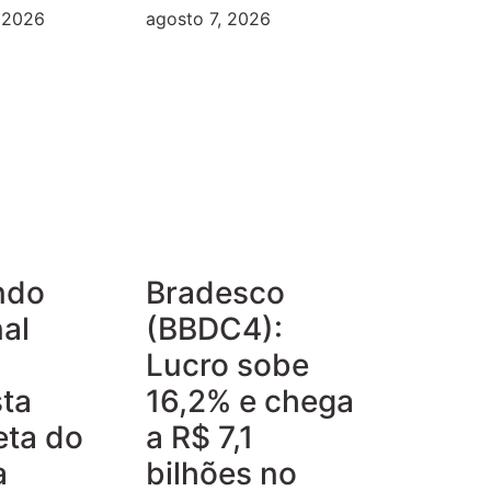
, 2026
agosto 7, 2026
ndo
Bradesco
al
(BBDC4):
Lucro sobe
ta
16,2% e chega
eta do
a R$ 7,1
a
bilhões no