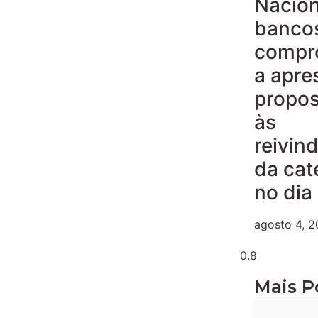
Nacion
banco
compr
a apre
propos
às
reivin
da cat
no dia
agosto 4, 
Mais P