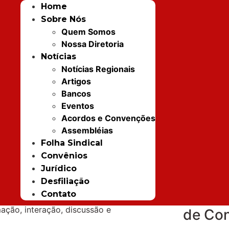
Home
as para a
Sobre Nós
Conselho de
Quem Somos
Nossa Diretoria
 da AFBNB
Notícias
Notícias Regionais
Artigos
Sindic
Bancos
ião do Conselho de
Eventos
Bancár
ios do Banco do Nordeste do
Acordos e Convenções
s dais 27 e 28 de março, em
Ilhéus
Assembléias
Folha Sindical
convo
Convênios
de janeiro para fazer a
catego
Jurídico
avés de QR Code abaixo.
Assem
Desfiliação
Contato
de Pre
ção, interação, discussão e
de Co