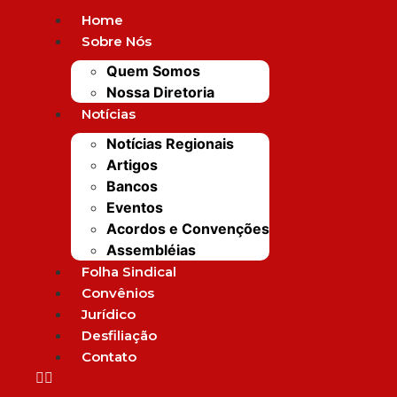
Home
Sobre Nós
Quem Somos
Nossa Diretoria
Notícias
ões abertas para a 65ª Re
Notícias Regionais
lho de Representantes da
Artigos
Bancos
Eventos
Acordos e Convenções
Assembléias
Folha Sindical
Convênios
Jurídico
Desfiliação
Mais Po
Contato