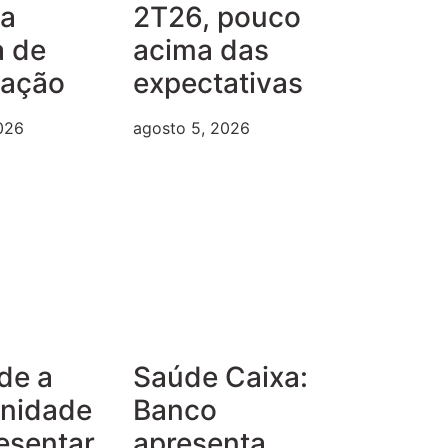
ma
2T26, pouco
a de
acima das
iação
expectativas
026
agosto 5, 2026
de a
Saúde Caixa:
unidade
Banco
esentar
apresenta