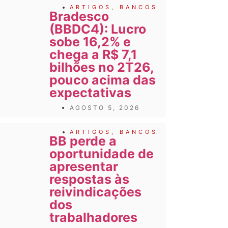
ARTIGOS
,
BANCOS
Bradesco
(BBDC4): Lucro
sobe 16,2% e
chega a R$ 7,1
bilhões no 2T26,
pouco acima das
expectativas
AGOSTO 5, 2026
ARTIGOS
,
BANCOS
BB perde a
oportunidade de
apresentar
respostas às
reivindicações
dos
trabalhadores