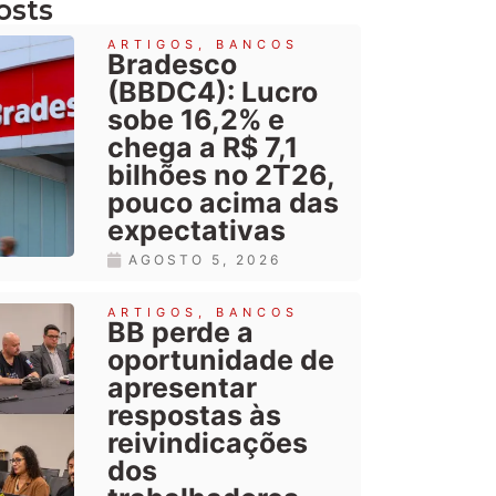
osts
ARTIGOS
,
BANCOS
Bradesco
(BBDC4): Lucro
sobe 16,2% e
chega a R$ 7,1
bilhões no 2T26,
pouco acima das
expectativas
AGOSTO 5, 2026
ARTIGOS
,
BANCOS
BB perde a
oportunidade de
apresentar
respostas às
reivindicações
dos