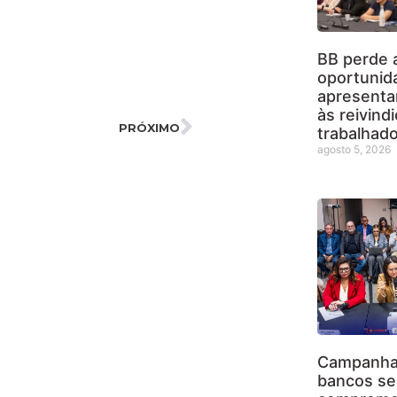
BB perde 
oportunid
apresenta
às reivind
PRÓXIMO
trabalhad
agosto 5, 2026
Campanha 
bancos se