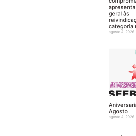
comprome
apresenta
geral às
reivindica
categoria 
agosto 4, 2026
Aniversar
Agosto
agosto 4, 2026