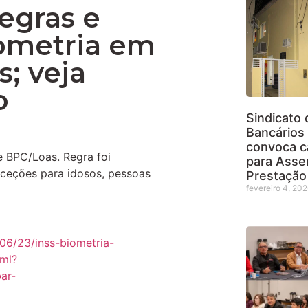
regras e
iometria em
s; veja
o
Sindicato 
Bancários 
convoca c
e BPC/Loas. Regra foi
para Asse
exceções para idosos, pessoas
Prestação
fevereiro 4, 20
06/23/inss-biometria-
tml?
ar-