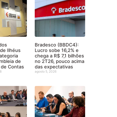
dos
Bradesco (BBDC4):
de Ilhéus
Lucro sobe 16,2% e
ategoria
chega a R$ 7,1 bilhões
mbleia de
no 2T26, pouco acima
 de Contas
das expectativas
26
agosto 5, 2026