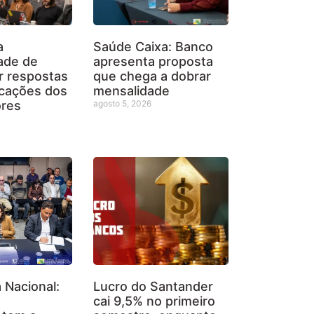
a
Saúde Caixa: Banco
ade de
apresenta proposta
r respostas
que chega a dobrar
icações dos
mensalidade
ores
agosto 5, 2026
Nacional:
Lucro do Santander
cai 9,5% no primeiro