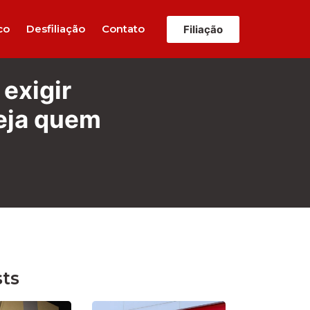
co
Desfiliação
Contato
Filiação
 exigir
veja quem
sts