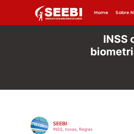
Home
Sobre N
INSS c
biometri
SEEBI
INSS
,
novas
,
Regras