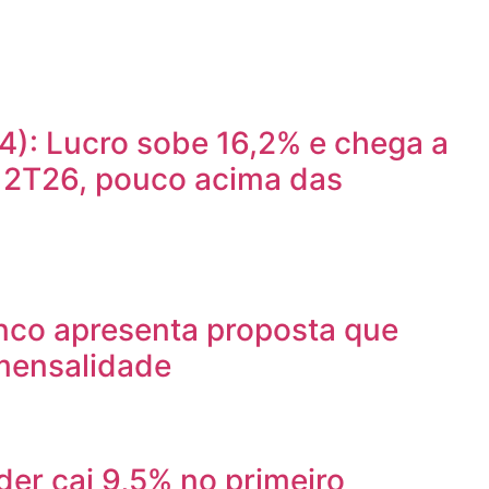
): Lucro sobe 16,2% e chega a
o 2T26, pouco acima das
nco apresenta proposta que
mensalidade
er cai 9,5% no primeiro