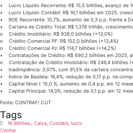
• Lucro Líquido Recorrente: R$ 15,5 bilhões, avanço de 
• Lucro Líquido Contábil: R$ 16,1 bilhões em 2025, cresc
• ROE Recorrente: 10,7%, aumento de 0,3 p.p. frente a D
• Carteira de Crédito Total: R$ 1,378 trilhão, cresciment
o Crédito Imobiliário: R$ 938,0 bilhões (+13,0%)
o Crédito Comercial PF: R$ 152,0 bilhões (+13,4%)
o Crédito Comercial PJ: R$ 114,7 bilhões (+14,2%)
• Contratações de Crédito: R$ 690,2 bilhões em 2025, alt
o Contratação de Crédito Imobiliário: R$ 246,4 bilhões (
• Inadimplência: 3,07%, com 91,5% da carteira concentrad
• Índice de Basileia: 16,4%, redução de 0,17 p.p. na comp
• Capital Nível I: 15,0 %, aumento de 0,4 p.p. em 12 mese
• Capital Principal: 14,3%, redução de 0,1 p.p. em 12 mes
Fonte: CONTRAF/ CUT
Tags
16 Bilhões.
,
Caixa
,
Contábil
,
lucro
Voltar