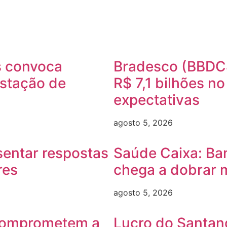
s convoca
Bradesco (BBDC4
estação de
R$ 7,1 bilhões n
expectativas
agosto 5, 2026
sentar respostas
Saúde Caixa: Ba
res
chega a dobrar 
agosto 5, 2026
comprometem a
Lucro do Santand