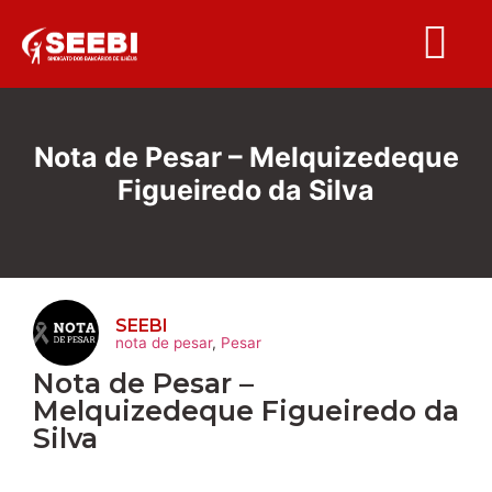
Folha S
Nota de Pesar – Melquizedeque
Figueiredo da Silva
SEEBI
nota de pesar
,
Pesar
Nota de Pesar –
Melquizedeque Figueiredo da
Silva