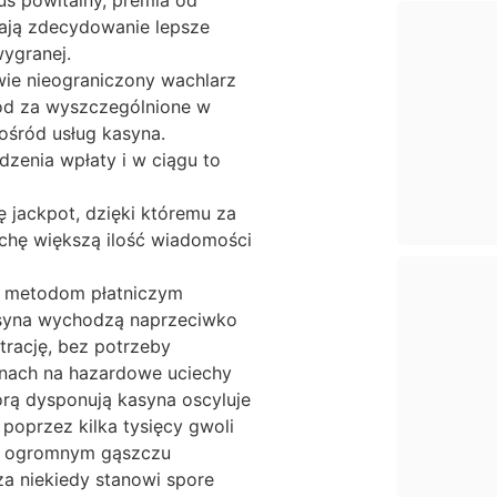
dają zdecydowanie lepsze
wygranej.
ie nieograniczony wachlarz
ód za wyszczególnione w
ośród usług kasyna.
dzenia wpłaty i w ciągu to
ę jackpot, dzięki któremu za
chę większą ilość wiadomości
eż metodom płatniczym
syna wychodzą naprzeciwko
trację, bez potrzeby
ynach na hazardowe uciechy
tórą dysponują kasyna oscyluje
poprzez kilka tysięcy gwoli
ak ogromnym gąszczu
za niekiedy stanowi spore