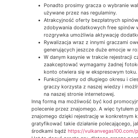
Ponadto prosimy gracza o wybranie wal
używane przez nas regulaminy.
Atrakcyjność oferty bezpłatnych spinó
zdobywania dodatkowych free spinów w
rozgrywka umożliwia aktywację dodatk
Rywalizacja wraz z innymi graczami o
generujących jeszcze duże emocje w ro
W danym kasynie w trakcie rejestracji 
zaakceptować wymagamy żadnej fotoko
konto otwiera się w ekspresowym toku.
Funkcjonujemy od długiego okresu i cies
graczy korzysta z naszej wiedzy i możl
na naszej stronie internetowej.
Inną formą ma możliwość być kod promocyjn
polecenie przez znajomego. A więc tytułem 
znajomego dzięki rejestrację w konkretnym 
gratyfikować takie działanie polecającego, 
środkami bądź
https://vulkanvegas100.com/p