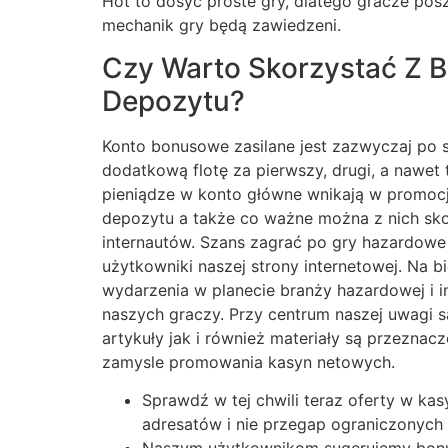
Hot to dosyć proste gry, dlatego gracze pos
mechanik gry będą zawiedzeni.
Czy Warto Skorzystać Z 
Depozytu?
Konto bonusowe zasilane jest zazwyczaj po s
dodatkową flotę za pierwszy, drugi, a nawet
pieniądze w konto główne wnikają w promocj
depozytu a także co ważne można z nich sk
internautów. Szans zagrać po gry hazardowe
użytkowniki naszej strony internetowej. Na 
wydarzenia w planecie branży hazardowej i 
naszych graczy. Przy centrum naszej uwagi s
artykuły jak i również materiały są przeznacz
zamysle promowania kasyn netowych.
Sprawdź w tej chwili teraz oferty w ka
adresatów i nie przegap ograniczonych
Naszym użytkownikom sugerujemy bonus