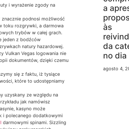
uty i wyrażenie zgody na
a apre
propos
w znacznie podnosi możliwość
às
 toku rozgrywki, a darmowa
owych trybów w całej grach.
reivin
we jeden z bodźców
da cat
zrywkach natury hazardowej.
czy Vulkan Vegas logowania nie
no dia
pii dokumentów, dzięki czemu
agosto 4, 
zymy się z faktu, iż tysiące
iwości, które to udostępniamy
y uzyskany ze względu na
przykładu jak namówisz
kasynie, kasyno może
jak i polecanego dodatkowymi
l
darmowymi spinami. Sizzling