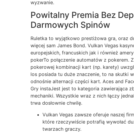
wyzwanie.
Powitalny Premia Bez Dep
Darmowych Spinów
Ruletka to wyjątkowo prestiżowa gra, oraz do
więcej sam James Bond. Vulkan Vegas kasyno
europejskich, francuskich jak i również amer
pokerTo połączenie automatów z pokerem. Z
pokerowej kombinacji kart (np. karety) uwzgl
los posiada tu duże znaczenie, to na skutki
odnośnie alternacji części kart. Aces and Fa
Gry instaJest jest to kategoria zawierająca z
mechaniki. Wszystkie wraz z nich łączy jedn
trwa dosłownie chwilę.
Vulkan Vegas zawsze oferuje naszej firm
które rzeczywiście potrafią wywołać d
twarzach graczy.