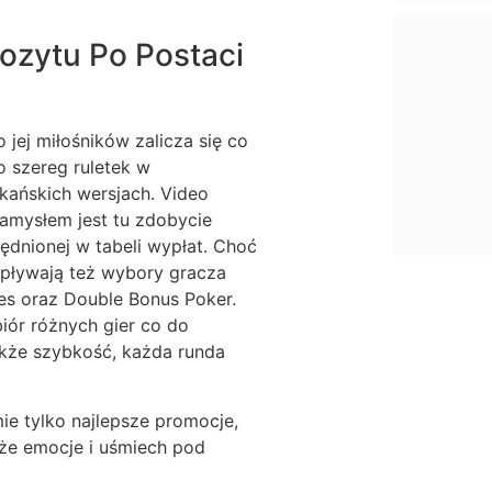
ozytu Po Postaci
 jej miłośników zalicza się co
 szereg ruletek w
ykańskich wersjach. Video
amysłem jest tu zdobycie
ędnionej w tabeli wypłat. Choć
 wpływają też wybory gracza
ces oraz Double Bonus Poker.
biór różnych gier co do
akże szybkość, każda runda
ie tylko najlepsze promocje,
uże emocje i uśmiech pod