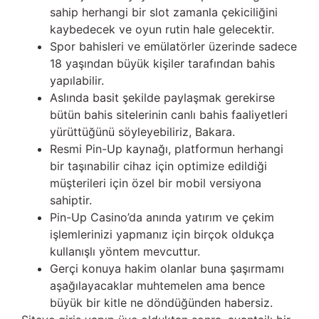
sahip herhangi bir slot zamanla çekiciliğini
kaybedecek ve oyun rutin hale gelecektir.
Spor bahisleri ve emülatörler üzerinde sadece
18 yaşından büyük kişiler tarafından bahis
yapılabilir.
Aslında basit şekilde paylaşmak gerekirse
bütün bahis sitelerinin canlı bahis faaliyetleri
yürüttüğünü söyleyebiliriz, Bakara.
Resmi Pin-Up kaynağı, platformun herhangi
bir taşınabilir cihaz için optimize edildiği
müşterileri için özel bir mobil versiyona
sahiptir.
Pin-Up Casino’da anında yatırım ve çekim
işlemlerinizi yapmanız için birçok oldukça
kullanışlı yöntem mevcuttur.
Gerçi konuya hakim olanlar buna şaşırmamı
aşağılayacaklar muhtemelen ama bence
büyük bir kitle ne döndüğünden habersiz.