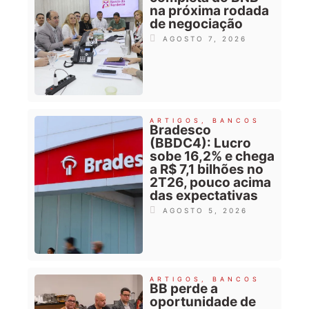
na próxima rodada
de negociação
AGOSTO 7, 2026
ARTIGOS
,
BANCOS
Bradesco
(BBDC4): Lucro
sobe 16,2% e chega
a R$ 7,1 bilhões no
2T26, pouco acima
das expectativas
AGOSTO 5, 2026
ARTIGOS
,
BANCOS
BB perde a
oportunidade de