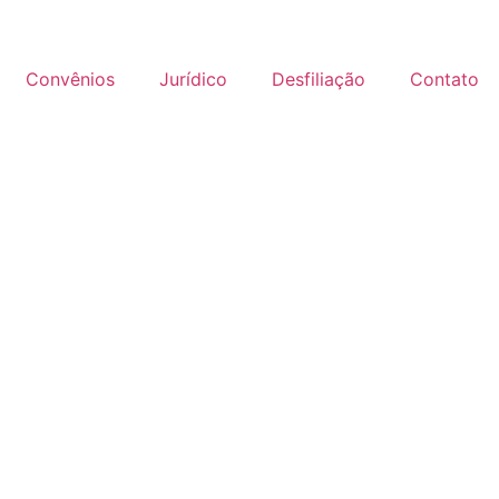
Convênios
Jurídico
Desfiliação
Contato
te dos financiários será d