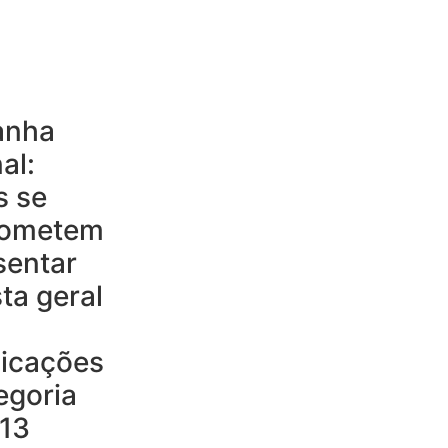
anha
al:
s se
ometem
sentar
ta geral
dicações
egoria
 13