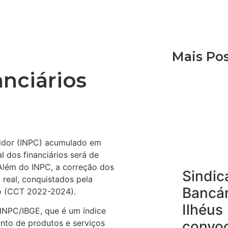
Mais Po
anciários
idor (INPC) acumulado em
l dos financiários será de
 Além do INPC, a correção dos
Sindic
real, conquistados pela
Bancár
ho (CCT 2022-2024).
Ilhéus
 INPC/IBGE, que é um índice
nto de produtos e serviços
convo