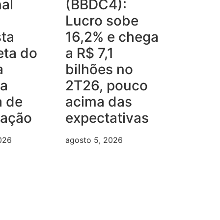
al
(BBDC4):
Lucro sobe
ta
16,2% e chega
eta do
a R$ 7,1
a
bilhões no
ma
2T26, pouco
a de
acima das
iação
expectativas
026
agosto 5, 2026