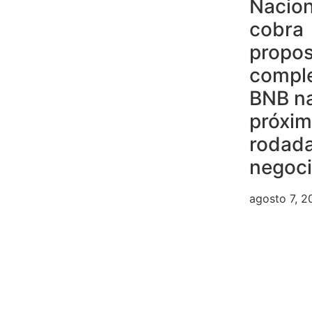
Nacion
cobra
propos
compl
BNB n
próxi
rodad
negoc
agosto 7, 2