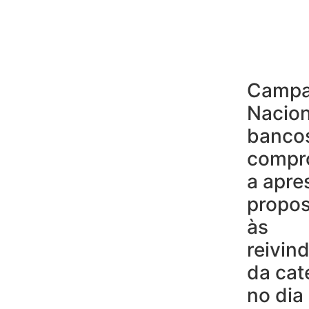
Camp
Nacion
banco
compr
a apre
propos
às
reivin
da cat
no dia