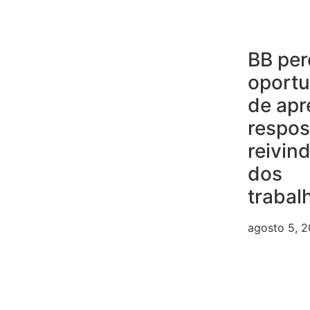
BB per
oport
de apr
respos
reivin
dos
trabal
agosto 5, 