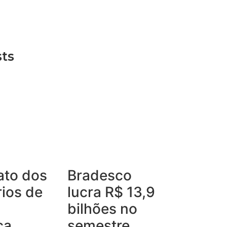
sts
ato dos
Bradesco
ios de
lucra R$ 13,9
bilhões no
ca
semestre,