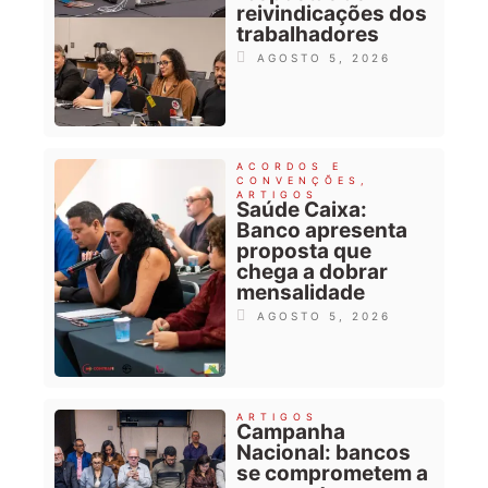
reivindicações dos
trabalhadores
AGOSTO 5, 2026
ACORDOS E
CONVENÇÕES
,
ARTIGOS
Saúde Caixa:
Banco apresenta
proposta que
chega a dobrar
mensalidade
AGOSTO 5, 2026
ARTIGOS
Campanha
Nacional: bancos
se comprometem a