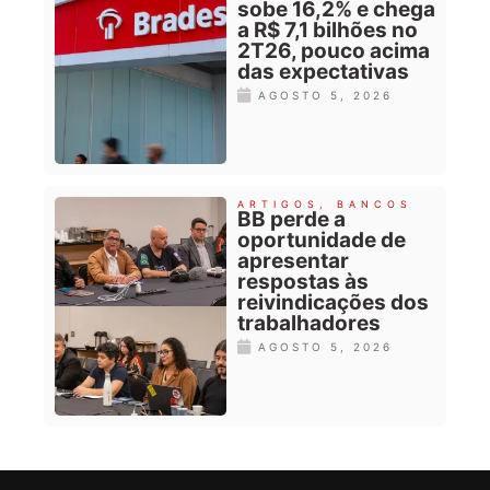
sobe 16,2% e chega
a R$ 7,1 bilhões no
2T26, pouco acima
das expectativas
AGOSTO 5, 2026
ARTIGOS
,
BANCOS
BB perde a
oportunidade de
apresentar
respostas às
reivindicações dos
trabalhadores
AGOSTO 5, 2026