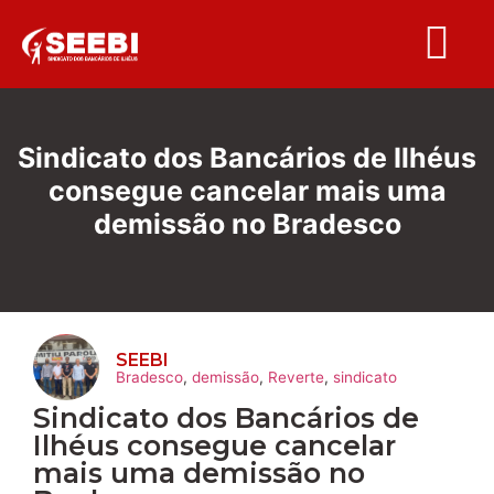
Folha S
Sindicato dos Bancários de Ilhéus
consegue cancelar mais uma
demissão no Bradesco
SEEBI
Bradesco
,
demissão
,
Reverte
,
sindicato
Sindicato dos Bancários de
Ilhéus consegue cancelar
mais uma demissão no