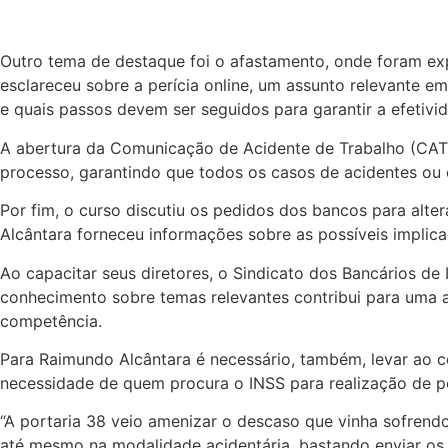
Outro tema de destaque foi o afastamento, onde foram ex
esclareceu sobre a perícia online, um assunto relevante 
e quais passos devem ser seguidos para garantir a efetivi
A abertura da Comunicação de Acidente de Trabalho (CAT)
processo, garantindo que todos os casos de acidentes ou
Por fim, o curso discutiu os pedidos dos bancos para alt
Alcântara forneceu informações sobre as possíveis implic
Ao capacitar seus diretores, o Sindicato dos Bancários de
conhecimento sobre temas relevantes contribui para uma a
competência.
Para Raimundo Alcântara é necessário, também, levar ao 
necessidade de quem procura o INSS para realização de pe
“A portaria 38 veio amenizar o descaso que vinha sofrendo
até mesmo na modalidade acidentária, bastando enviar o