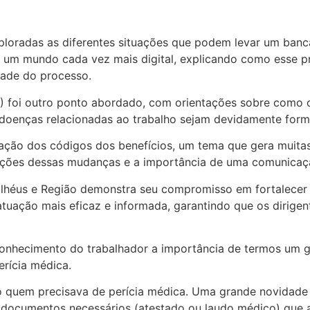
ploradas as diferentes situações que podem levar um banc
em um mundo cada vez mais digital, explicando como esse 
dade do processo.
 foi outro ponto abordado, com orientações sobre como os
 doenças relacionadas ao trabalho sejam devidamente for
eração dos códigos dos benefícios, um tema que gera muita
ações dessas mudanças e a importância de uma comunicação 
 Ilhéus e Região demonstra seu compromisso em fortalecer 
tuação mais eficaz e informada, garantindo que os dirige
conhecimento do trabalhador a importância de termos um g
rícia médica.
 quem precisava de perícia médica. Uma grande novidade é 
s documentos necessários (atestado ou laudo médico) que