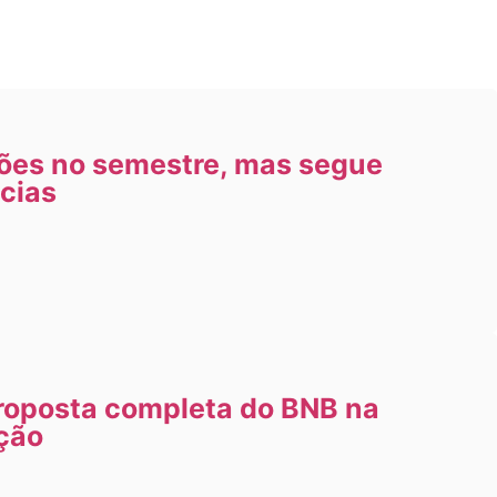
hões no semestre, mas segue
cias
roposta completa do BNB na
ção