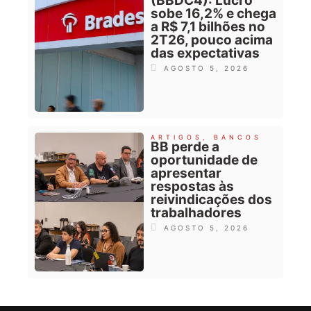
(BBDC4): Lucro
sobe 16,2% e chega
a R$ 7,1 bilhões no
2T26, pouco acima
das expectativas
AGOSTO 5, 2026
ARTIGOS
,
BANCOS
BB perde a
oportunidade de
apresentar
respostas às
reivindicações dos
trabalhadores
AGOSTO 5, 2026