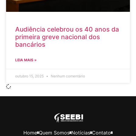
Audiência celebrou os 40 anos da
primeira greve nacional dos
bancários
LEIA MAIS »
outubro 15, 2025
Nenhum comentário
Home
Quem Somos
Notícias
Contato