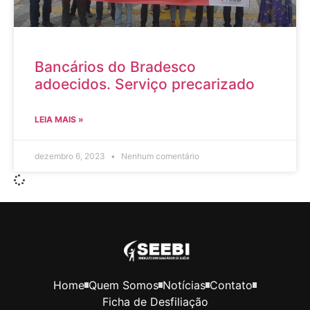
Bancários do Bradesco
adoecidos. Serviço precarizado
LEIA MAIS »
dezembro 6, 2023
Nenhum comentário
Home
Quem Somos
Notícias
Contato
Ficha de Desfiliação