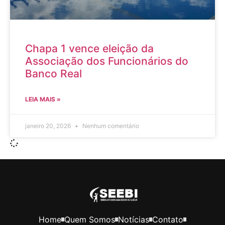
Chapa 1 vence eleição da
Associação dos Funcionários do
Banco Real
LEIA MAIS »
janeiro 20, 2026
Nenhum comentário
Home
Quem Somos
Notícias
Contato