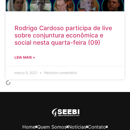
Rodrigo Cardoso participa de live
sobre conjuntura econômica e
social nesta quarta-feira (09)
LEIA MAIS »
março 9, 2021
Nenhum comentário
Home
Quem Somos
Notícias
Contato