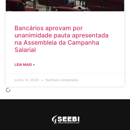
Bancários aprovam por
unanimidade pauta apresentada
na Assembleia da Campanha
Salarial
LEIA MAIS »
junho 14, 2024
Nenhum comentário