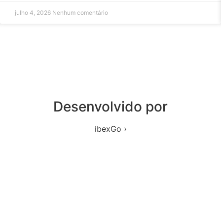
julho 4, 2026
Nenhum comentário
Desenvolvido por
ibexGo ›