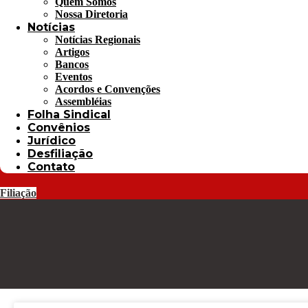
Quem Somos
Nossa Diretoria
Notícias
Notícias Regionais
Artigos
Bancos
Eventos
Acordos e Convenções
Assembléias
Folha Sindical
Convênios
Jurídico
Desfiliação
Contato
Filiação