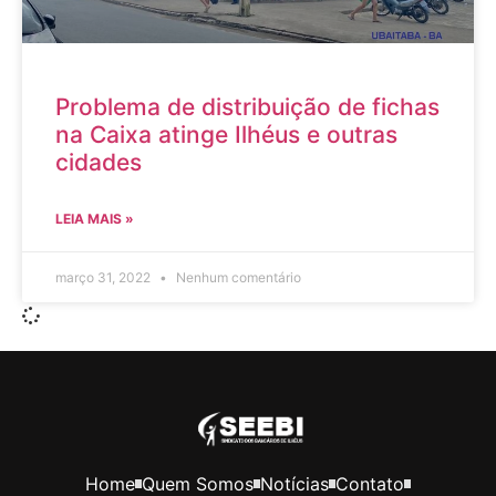
Problema de distribuição de fichas
na Caixa atinge Ilhéus e outras
cidades
LEIA MAIS »
março 31, 2022
Nenhum comentário
Home
Quem Somos
Notícias
Contato