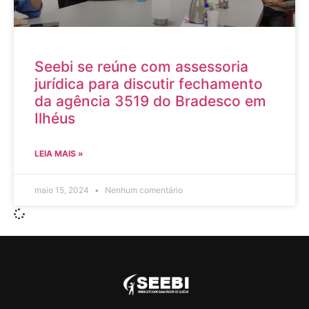
Seebi se reúne com assessoria
jurídica para discutir fechamento
da agência 3519 do Bradesco em
Ilhéus
LEIA MAIS »
maio 15, 2024
Nenhum comentário