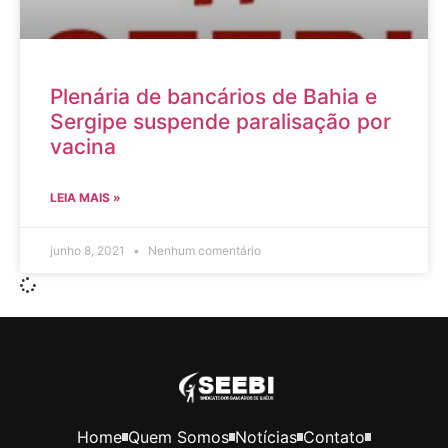
Plenária de bancários de Bahia e
Sergipe suspende paralisação por
vacina
LEIA MAIS »
junho 8, 2021
Nenhum comentário
Home
Quem Somos
Notícias
Contato