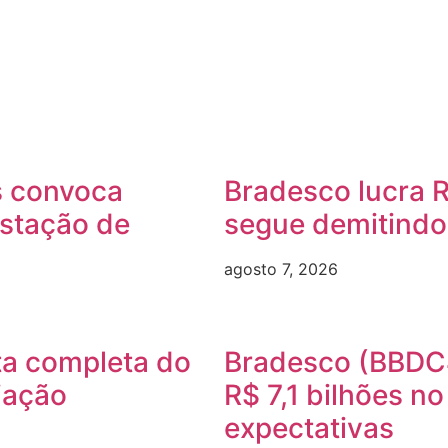
s convoca
Bradesco lucra R
estação de
segue demitindo
agosto 7, 2026
a completa do
Bradesco (BBDC4
iação
R$ 7,1 bilhões n
expectativas