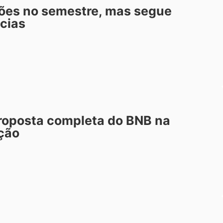
hões no semestre, mas segue
cias
roposta completa do BNB na
ção