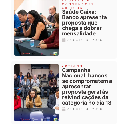
ACORDOS E
CONVENÇÕES
,
ARTIGOS
Saúde Caixa:
Banco apresenta
proposta que
chega a dobrar
mensalidade
AGOSTO 5, 2026
ARTIGOS
Campanha
Nacional: bancos
se comprometem a
apresentar
proposta geral às
reivindicações da
categoria no dia 13
AGOSTO 4, 2026