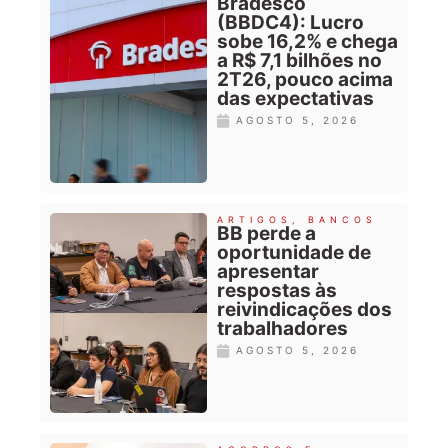
Bradesco
(BBDC4): Lucro
sobe 16,2% e chega
a R$ 7,1 bilhões no
2T26, pouco acima
das expectativas
AGOSTO 5, 2026
ARTIGOS
,
BANCOS
BB perde a
oportunidade de
apresentar
respostas às
reivindicações dos
trabalhadores
AGOSTO 5, 2026