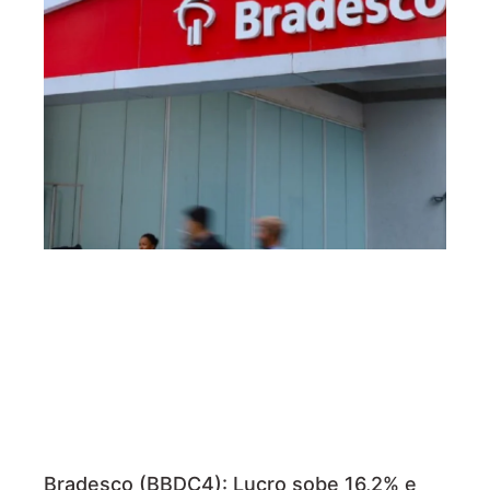
Bradesco (BBDC4): Lucro sobe 16,2% e