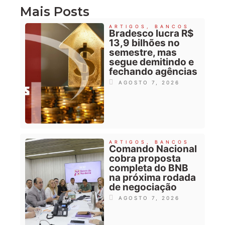
Mais Posts
ARTIGOS
,
BANCOS
Bradesco lucra R$
13,9 bilhões no
semestre, mas
segue demitindo e
fechando agências
AGOSTO 7, 2026
ARTIGOS
,
BANCOS
Comando Nacional
cobra proposta
completa do BNB
na próxima rodada
de negociação
AGOSTO 7, 2026