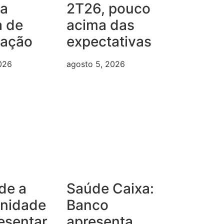
ma
2T26, pouco
a de
acima das
iação
expectativas
026
agosto 5, 2026
de a
Saúde Caixa:
unidade
Banco
esentar
apresenta