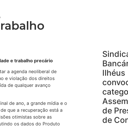
,
trabalho
Sindic
dade e trabalho precário
Bancár
Ilhéus
tar a agenda neoliberal de
o e violação dos direitos
convo
uída de qualquer avanço
catego
Assem
inal de ano, a grande mídia e o
de Pre
 de que a recuperação está a
isões otimistas sobre as
de Co
utindo os dados do Produto