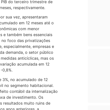
PIB do terceiro trimestre de
meses, respectivamente.
 por sua vez, apresentaram
acumulado em 12 meses até o
econômicas com menor
os e também bens essenciais
o no foco das privatizações
e, especialmente, empresas e
 da demanda, o setor público
medidas anticíclicas, mas os
A variação acumulada em 12
 -0,8%.
de 3%, no acumulado de 12
vil no segmento habitacional.
eito contábil da internalização
axa de investimento. Os
 resultados muito ruins de
s anos anteriores, a