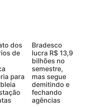
ato dos
Bradesco
ios de
lucra R$ 13,9
bilhões no
ca
semestre,
ria para
mas segue
bleia
demitindo e
stação
fechando
ntas
agências