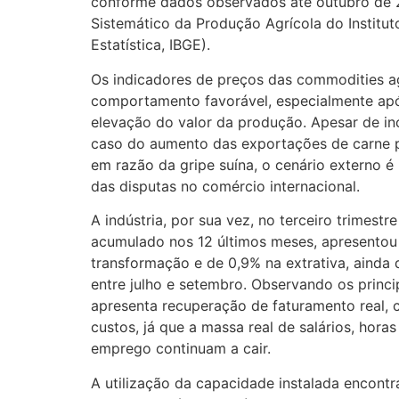
conforme dados observados até outubro de
Sistemático da Produção Agrícola do Instituto
Estatística, IBGE).
Os indicadores de preços das commodities a
comportamento favorável, especialmente após
elevação do valor da produção. Apesar de i
caso do aumento das exportações de carne pa
em razão da gripe suína, o cenário externo é 
das disputas no comércio internacional.
A indústria, por sua vez, no terceiro trimest
acumulado nos 12 últimos meses, apresentou 
transformação e de 0,9% na extrativa, ainda 
entre julho e setembro. Observando os princip
apresenta recuperação de faturamento real, 
custos, já que a massa real de salários, horas
emprego continuam a cair.
A utilização da capacidade instalada encont