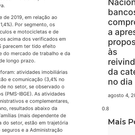
Nacion
a.
banco
re de 2019, em relação ao
compr
1,4%). Por segmento, os
a apre
ulos e motocicletas e de
dos acima dos verificados em
propos
 parecem ter tido efeito
às
te do mercado de trabalho e da
reivin
de longo prazo.
da cat
foram: atividades imobiliárias
ção e comunicação (3,4% no
no dia
ade no setor, se observado o
os (PMS-IBGE). As atividades
agosto 4, 
inistrativos e complementares,
no, resultados abaixo da
famílias (mais dependente de
Mais P
do setor, estão em trajetória
e seguros e a Administração