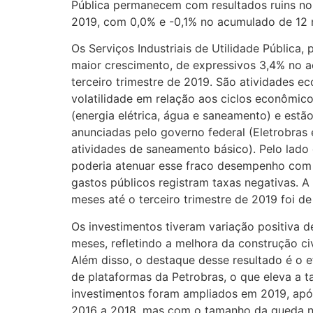
Pública permanecem com resultados ruins no 
2019, com 0,0% e -0,1% no acumulado de 12 
Os Serviços Industriais de Utilidade Pública,
maior crescimento, de expressivos 3,4% no 
terceiro trimestre de 2019. São atividades 
volatilidade em relação aos ciclos econômic
(energia elétrica, água e saneamento) e estã
anunciadas pelo governo federal (Eletrobras 
atividades de saneamento básico). Pelo lado
poderia atenuar esse fraco desempenho com 
gastos públicos registram taxas negativas. 
meses até o terceiro trimestre de 2019 foi de
Os investimentos tiveram variação positiva 
meses, refletindo a melhora da construção ci
Além disso, o destaque desse resultado é o ef
de plataformas da Petrobras, o que eleva a t
investimentos foram ampliados em 2019, após
2016 a 2018, mas com o tamanho da queda no