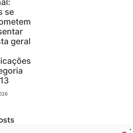
al:
s se
ometem
sentar
ta geral
dicações
egoria
 13
2026
osts