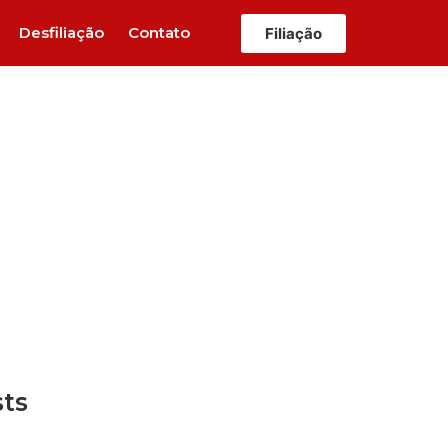
Desfiliação
Contato
Filiação
ação,
ário
sts