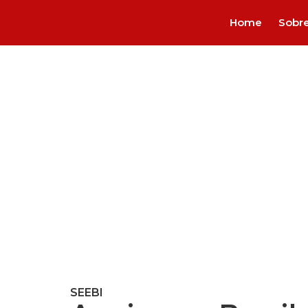
Home
Sobr
A cr
des
SEEBI