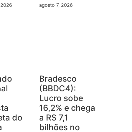
, 2026
agosto 7, 2026
ndo
Bradesco
al
(BBDC4):
Lucro sobe
ta
16,2% e chega
eta do
a R$ 7,1
a
bilhões no