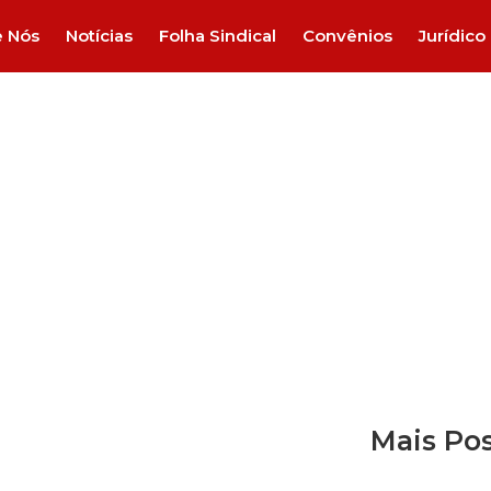
e Nós
Notícias
Folha Sindical
Convênios
Jurídico
ise no Brasil: semiestagn
igualdade e trabalho prec
Mais Po