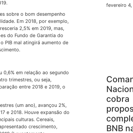
019.
fevereiro 4
eções sobre o bom desempenho
alidade. Em 2018, por exemplo,
cresceria 2,5% em 2019, mas,
es do Fundo de Garantia do
o PIB mal atingirá aumento de
scimento.
ou 0,6% em relação ao segundo
Coma
ro trimestres, ou seja,
mparação entre 2018 e 2019, o
Nacion
cobra
estres (um ano), avançou 2%,
propos
2017 e 2018. Houve expansão do
compl
cipais culturas. Cereais,
BNB n
 apresentado crescimento,