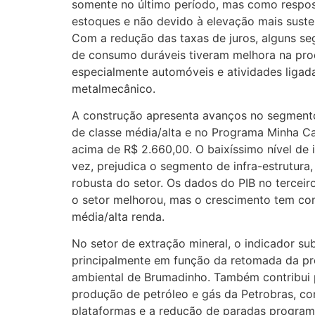
somente no último período, mas como respos
estoques e não devido à elevação mais susten
Com a redução das taxas de juros, alguns s
de consumo duráveis tiveram melhora na prod
especialmente automóveis e atividades liga
metalmecânico.
A construção apresenta avanços no segmento
de classe média/alta e no Programa Minha Ca
acima de R$ 2.660,00. O baixíssimo nível de 
vez, prejudica o segmento de infra-estrutura
robusta do setor. Os dados do PIB no terceir
o setor melhorou, mas o crescimento tem c
média/alta renda.
No setor de extração mineral, o indicador sub
principalmente em função da retomada da pr
ambiental de Brumadinho. Também contribui 
produção de petróleo e gás da Petrobras, c
plataformas e a redução de paradas program