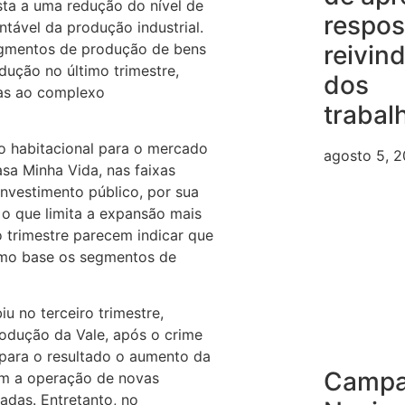
ta a uma redução do nível de
respos
tável da produção industrial.
egmentos de produção de bens
reivin
ução no último trimestre,
dos
das ao complexo
trabal
 habitacional para o mercado
agosto 5, 
sa Minha Vida, nas faixas
investimento público, por sua
, o que limita a expansão mais
o trimestre parecem indicar que
omo base os segmentos de
iu no terceiro trimestre,
odução da Vale, após o crime
para o resultado o aumento da
Camp
om a operação de novas
adas. Entretanto, no