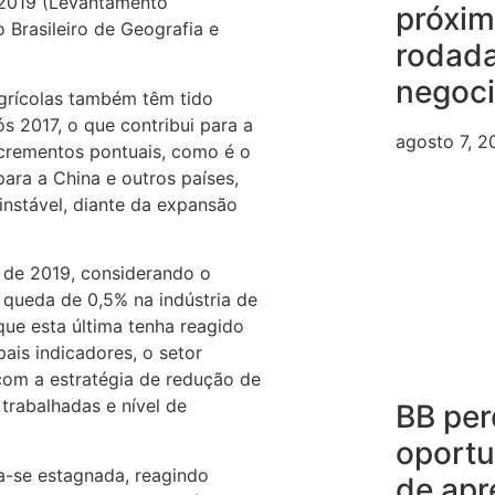
 2019 (Levantamento
próxi
 Brasileiro de Geografia e
rodad
negoc
grícolas também têm tido
 2017, o que contribui para a
agosto 7, 2
ncrementos pontuais, como é o
ra a China e outros países,
instável, diante da expansão
re de 2019, considerando o
queda de 0,5% na indústria de
que esta última tenha reagido
ais indicadores, o setor
com a estratégia de redução de
 trabalhadas e nível de
BB per
oport
ra-se estagnada, reagindo
de apr