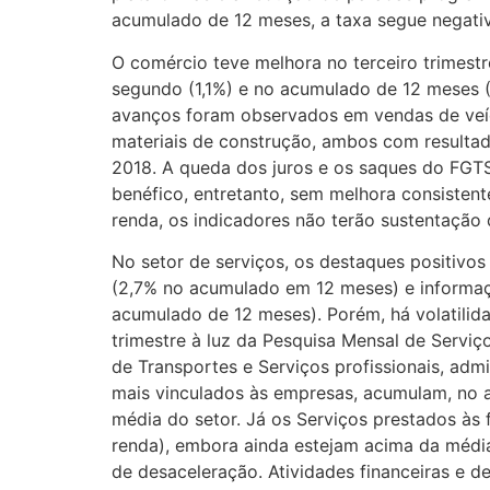
acumulado de 12 meses, a taxa segue negativ
O comércio teve melhora no terceiro trimest
segundo (1,1%) e no acumulado de 12 meses (
avanços foram observados em vendas de veíc
materiais de construção, ambos com resulta
2018. A queda dos juros e os saques do FGTS
benéfico, entretanto, sem melhora consisten
renda, os indicadores não terão sustentação 
No setor de serviços, os destaques positivos 
(2,7% no acumulado em 12 meses) e informa
acumulado de 12 meses). Porém, há volatilid
trimestre à luz da Pesquisa Mensal de Serviç
de Transportes e Serviços profissionais, adm
mais vinculados às empresas, acumulam, no a
média do setor. Já os Serviços prestados às 
renda), embora ainda estejam acima da média 
de desaceleração. Atividades financeiras e d