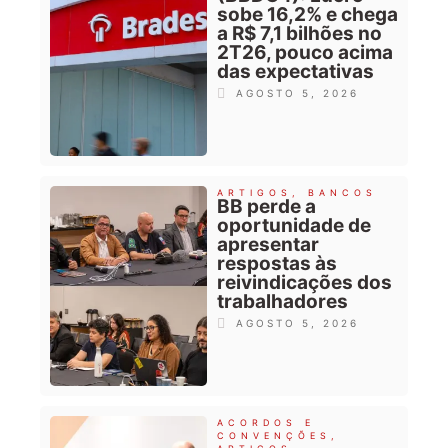
sobe 16,2% e chega
a R$ 7,1 bilhões no
2T26, pouco acima
das expectativas
AGOSTO 5, 2026
ARTIGOS
,
BANCOS
BB perde a
oportunidade de
apresentar
respostas às
reivindicações dos
trabalhadores
AGOSTO 5, 2026
ACORDOS E
CONVENÇÕES
,