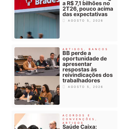
a R$ 7,1 bilhões no
2T26, pouco acima
das expectativas
AGOSTO 5, 2026
ARTIGOS
,
BANCOS
BB perde a
oportunidade de
apresentar
respostas às
reivindicações dos
trabalhadores
AGOSTO 5, 2026
ACORDOS E
CONVENÇÕES
,
ARTIGOS
Saúde Caixa: